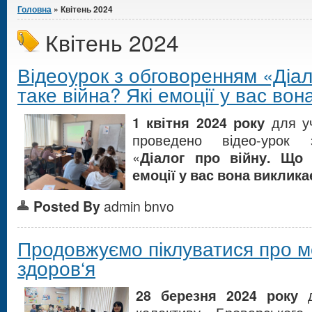
Головна
» Квітень 2024
Квітень 2024
Відеоурок з обговоренням «Діал
таке війна? Які емоції у вас во
1 квітня 2024 року
для уч
проведено відео-урок 
«
Діалог про війну. Що 
емоції у вас вона виклика
Posted By
admin bnvo
Продовжуємо піклуватися про 
здоров‘я
28 березня 2024 року
д