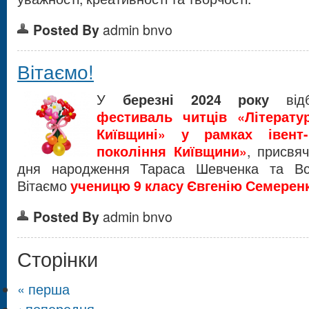
Posted By
admin bnvo
Вітаємо!
У
березні 2024 року
від
фестиваль читців «Літерату
Київщині» у рамках івент-
покоління Київщини»
, присвяч
дня народження Тараса Шевченка та Все
Вітаємо
ученицю 9 класу Євгенію Семерен
Posted By
admin bnvo
Сторінки
« перша
‹ попередня