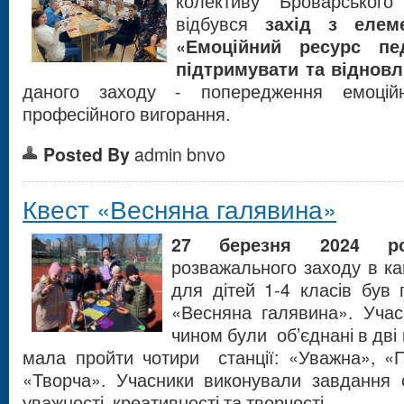
колективу Броварськ
відбувся
захід з елем
«Емоційний ресурс пе
підтримувати та віднов
даного заходу - попередження емоційн
професійного вигорання.
Posted By
admin bnvo
Квест «Весняна галявина»
27 березня 2024 
розважального заходу в ка
для дітей 1-4 класів був
«Весняна галявина». Уча
чином були об’єднані в дв
мала пройти чотири станції: «Уважна», «П
«Творча». Учасники виконували завдання 
уважності, креативності та творчості.