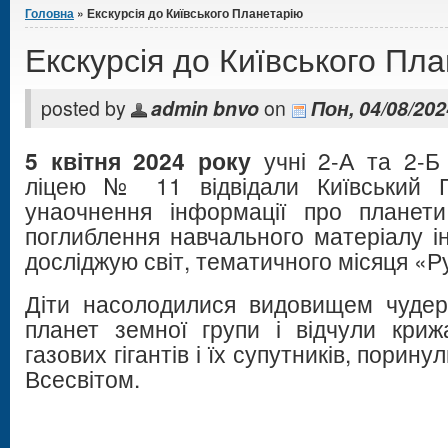
Головна
» Екскурсія до Київського Планетарію
Екскурсія до Київського Пл
posted by
admin bnvo
on
Пон, 04/08/202
5 квітня 2024 року
учні 2-А та 2-Б 
ліцею № 11 відвідали Київський 
унаочнення інформації про планети
поглиблення навчального матеріалу і
досліджую світ, тематичного місяця «Ру
Діти насолодилися видовищем чудер
планет земної групи і відчули кри
газових гігантів і їх супутників, порин
Всесвітом.