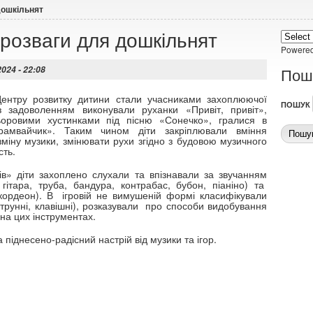
дошкільнят
розваги для дошкільнят
Powere
024 - 22:08
Пош
Центру розвитку дитини стали учасниками захоплюючої
ПОШУК
 задоволенням виконували руханки «Привіт, привіт»,
ьоровими хустинками під пісню «Сонечко», гралися в
Трамвайчик». Таким чином діти закріплювали вміння
зміну музики, змінювати рухи згідно з будовою музичного
сть.
ків» діти захоплено слухали та впізнавали за звучанням
 гітара, труба, бандура, контрабас, бубон, піаніно) та
ордеон). В ігровій не вимушеній формі класифікували
 струнні, клавішні), розказували про способи видобування
 на цих інструментах.
 піднесено-радісний настрій від музики та ігор.