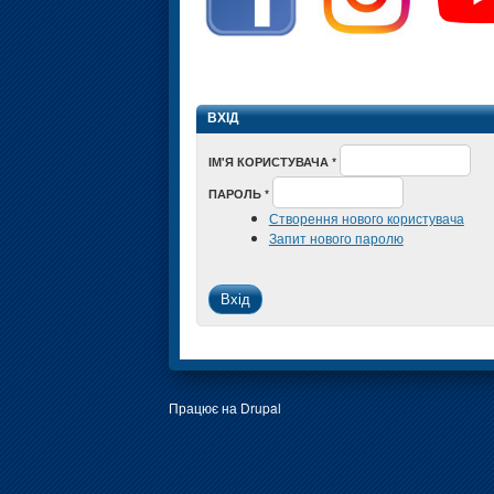
ВХІД
ІМ'Я КОРИСТУВАЧА
*
ПАРОЛЬ
*
Створення нового користувача
Запит нового паролю
Працює на
Drupal