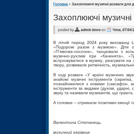
Головна
» Захоплюючі музичні розваги для 
Захоплюючі музичні 
posted by
on
admin bnvo
Чтв, 07/04/2
В літній період 2024 року вихованці 
«Подорожі разом з музикою». Діти із
«П’явочка-носочок», танцювали з кол
музично-рухливі ігри «Каченята», «
вслуховуватися в музику, реагувати на 
твору, розвивали ритмічність, музикальні
В ході розваги «У країні музичних зву
знайомі музичні інструменти (скрипка,
познайомилися з новими (саксафон, ак
інструменти за видами (духові, ударні,
звуку та називали музикантів, що грають
А головне – отримали позитивні емоції та
Валентина Степанець,
музичний керівник