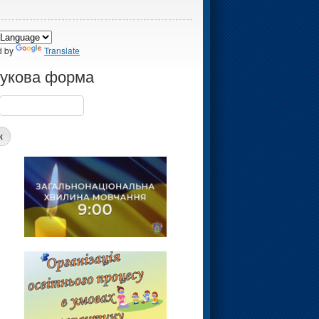
d by
Translate
укова форма