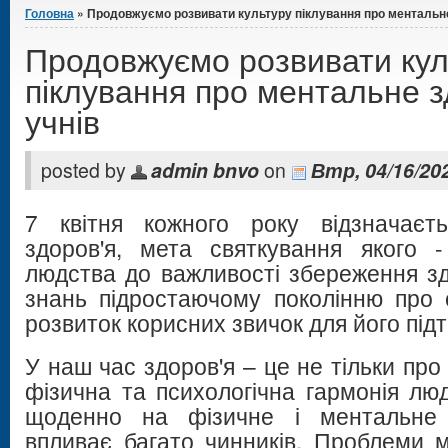
Головна
» Продовжуємо розвивати культуру піклування про ментальне
Продовжуємо розвивати кул
піклування про ментальне з
учнів
posted by
admin bnvo
on
Втр, 04/16/202
7 квітня кожного року відзначаєть
здоров'я, мета святкування якого 
людства до важливості збереження зд
знань підростаючому поколінню про с
розвиток корисних звичок для його під
У наш час здоров'я – це не тільки про 
фізична та психологічна гармонія лю
щоденно на фізичне і ментальне (
впливає багато чинників. Проблеми м