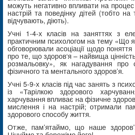
можуть негативно впливати на процес
настрій та поведінку дітей (тобто на
відчувають, діють).
Учні 1-4-х класів на заняттях з ел
практичним психологом на тему «Що я
обговорювали асоціації щодо поняття 
про те, що здоров‘я – найвища цінніст
розмальовку», як нагадування про 
фізичного та ментального здоров’я.
Учні 5-9-х класів під час занять з пс
із «Тарілкою здорового харчуванн
харчування впливає на фізичне здоров’
мислення і на настрій; отримали пам
здорового способу життя.
Отже, пам’ятаймо, що наше здоров’
Цінуймо та бережімо його!