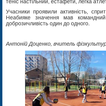
теніс настільний, естафети, легка атл
Учасники проявили активність, спритн
Неабияке значення мав командний
доброзичливість один до одного.
Антоній Доценко, вчитель фізкульту