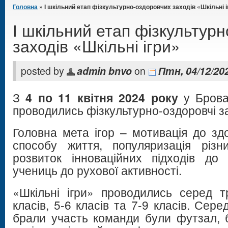
Головна
» І шкільний етап фізкультурно-оздоровчих заходів «Шкільні і
І шкільний етап фізкультур
заходів «Шкільні ігри»
posted by
admin bnvo
on
Птн, 04/12/202
З
4 по 11 квітня 2024 року
у Бров
проводились фізкультурно-оздоровчі за
Головна мета ігор – мотивація до зд
способу життя, популяризація різн
розвиток інноваційних підходів до
учениць до рухової активності.
«Шкільні ігри» проводились серед тр
класів, 5-6 класів та 7-9 класів. Сере
брали участь команди були футзал, б