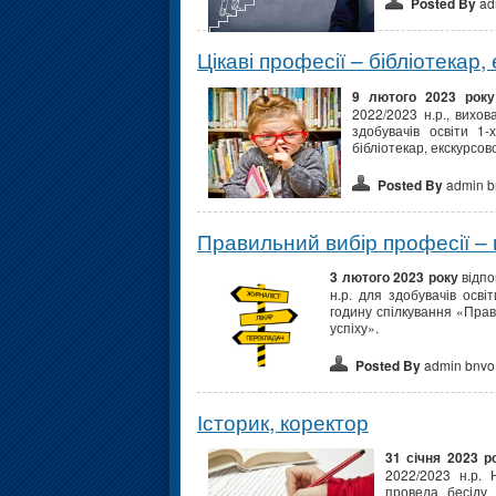
Posted By
ad
Цікаві професії – бібліотекар,
9 лютого 2023 року
2022/2023 н.р., вихо
здобувачів освіти 1-
бібліотекар, екскурсов
Posted By
admin b
Правильний вибір професії – 
3 лютого 2023 року
відпо
н.р. для здобувачів осві
годину спілкування «Прав
успіху».
Posted By
admin bnvo
Історик, коректор
31 січня 2023 р
2022/2023 н.р. 
провела бесіду 