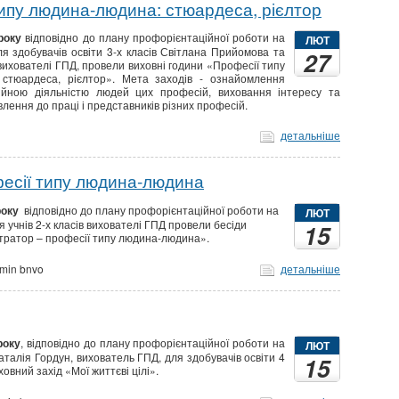
ипу людина-людина: стюардеса, рієлтор
року
відповідно до плану профорієнтаційної роботи на
ЛЮТ
ля здобувачів освіти 3-х класів Світлана Прийомова та
27
вихователі ГПД, провели виховні години «Професії типу
стюардеса, рієлтор». Мета заходів - ознайомлення
ійною діяльністю людей цих професій, виховання інтересу та
лення до праці і представників різних професій.
детальніше
фесії типу людина-людина
року
відповідно до плану профорієнтаційної роботи на
ЛЮТ
я учнів 2-х класів вихователі ГПД провели бесіди
15
стратор – професії типу людина-людина».
min bnvo
детальніше
року
, відповідно до плану профорієнтаційної роботи на
ЛЮТ
Наталія Гордун, вихователь ГПД, для здобувачів освіти 4
15
овний захід «Мої життєві цілі».