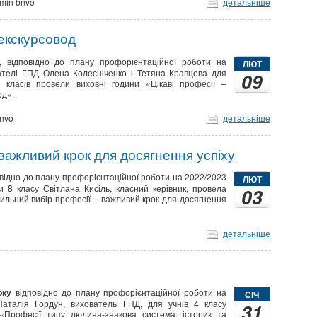
min bnvo
детальніше
 екскурсовод
, відповідно до плану профорієнтаційної роботи на
ЛЮТ
вателі ГПД Олена Колесніченко і Тетяна Кравцова для
09
х класів провели виховні години «Цікаві професії –
од».
nvo
детальніше
важливий крок для досягнення успіху
відно до плану профорієнтаційної роботи на 2022/2023
ЛЮТ
ти 8 класу Світлана Кисіль, класний керівник, провела
03
ильний вибір професії – важливий крок для досягнення
детальніше
оку
відповідно до плану профорієнтаційної роботи на
СІЧ
Наталія Гордун, вихователь ГПД, для учнів 4 класу
31
«Професії типу людина-знакова система: історик та