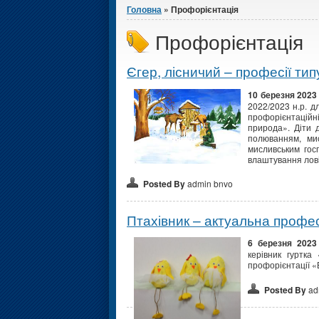
Головна
» Профорієнтація
Профорієнтація
Єгер, лісничий – професії ти
10 березня 2023
2022/2023 н.р. д
профорієнтацій
природа». Діти 
полюванням, мис
мисливським гос
влаштування лові
Posted By
admin bnvo
Птахівник – актуальна профес
6 березня 2023
керівник гуртка
профорієнтації «В
Posted By
ad