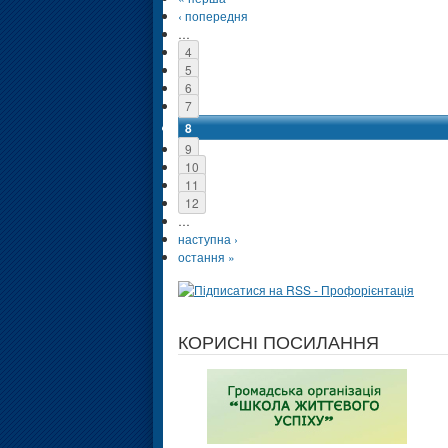
‹ попередня
…
4
5
6
7
8
9
10
11
12
…
наступна ›
остання »
КОРИСНІ ПОСИЛАННЯ