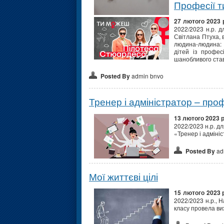
Професії т
27 лютого 2023 
2022/2023 н.р. д
Світлана Птуха, 
людина-людина: 
дітей із профес
шанобливого став
Posted By
admin bnvo
Тренер і адміністратор – про
13 лютого 2023 
2022/2023 н.р. дл
«Тренер і адміні
Posted By
ad
Мої життєві цілі
1
5 лютого 202
3
2022/2023 н.р., 
класу провела вих