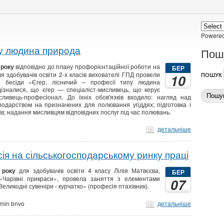
Powere
пу людина природа
Пош
 року
відповідно до плану профорієнтаційної роботи на
БЕР
ля здобувачів освіти 2-х класів вихователі ГПД провели
10
ПОШУК
ні бесіди «Єгер, лісничий – професії типу людина
дізналися, що єгер — спеціаліст-мисливець, що керує
ливець-професіонал. До їхніх обов'язків входило: нагляд над
подарством на призначених для полювання угіддях; підготовка і
в; надання мисливцям відповідних послуг під час полювань.
детальніше
ія на сільськогосподарському ринку праці
 року
для здобувачів освіти 4 класу Лілія Матвєєва,
БЕР
 «Чарівні прикраси», провела заняття з елементами
07
еликодні сувеніри - курчатко» (професія птахівник).
min bnvo
детальніше