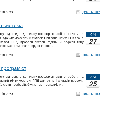
min bnvo
детальніше
а система
оку
відповідно до плану профорієнтаційної роботи на
СІЧ
я здобувачів освіти 3-х класів Світлана Птуха і Світлана
27
вателі ГПД, провели виховні години «Професії типу
истема: гейм-дизайнер, фінансист.
min bnvo
детальніше
 програміст
оку
відповідно до плану профорієнтаційної роботи на
СІЧ
ьний рік вихователі ГПД для учнів 1-х класів провели
25
Секрети професій: бухгалтер, програміст».
min bnvo
детальніше