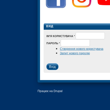
ВХІД
ІМ'Я КОРИСТУВАЧА
*
ПАРОЛЬ
*
Створення нового користувача
Запит нового паролю
Працює на
Drupal