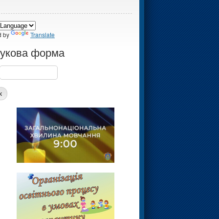
d by
Translate
укова форма