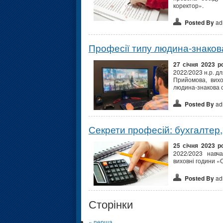
коректор».
Posted By
ad
Професії типу людина-знаков
27 січня 2023 р
2022/2023 н.р. дл
Прийомова, вихо
людина-знакова с
Posted By
ad
Секрети професій: бухгалтер,
25 січня 2023 р
2022/2023 навчал
виховні години «
Posted By
ad
Сторінки
« перша