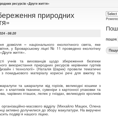
иродних ресурсів «Друге життя»
 збереження природних
Powere
тя»
Пош
024 - 08:20
ПОШУК
ня довкілля
–
національного екологічного свята, яке
квітня, у Броварському ліцеї № 11 проведено екологічну
 «Друге життя».
сті учнів та вихованців щодо збереження безпеки
ого використання природних ресурсів керівники гуртків
Дизайн і технології» (Наталія Шарик) провели тематичні
и з покидькового матеріалу корисні речі для вжитку та
шкаралупи та шкаралупи від горіхів, великодні кошики з
и» з клаптиків тканини, сувеніри з картонної упаковки та
ва, чарівних пташок, лелек у гніздах, великодніх кроликів
вою організаційно-масового відділу (Михайло Мацюк, Олена
анці активно долучилися до збору макулатури. На виручені
сить подвір’я нашого ліцею.