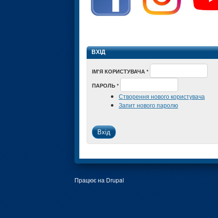
ВХІД
ІМ'Я КОРИСТУВАЧА
*
ПАРОЛЬ
*
Створення нового користувача
Запит нового паролю
Працює на
Drupal