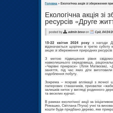
Головна
» Екологічна акція зі збереження пр
Екологічна акція зі
ресурсів «Друге жит
posted by
on
admin bnvo
Срд, 04/24/2
15-22 квітня 2024 року
з нагоди Д
відзначається щорічно в третю суботу 
акцію зі збереження природних ресурсів
З метою підвищення рівня свідомо
навколишнього середовища, раціональн
«Чарівні прикраси» (Лілія Матвєєва), «
заняття, під час яких діти виготовил
оздоблення побуту.
Зокрема – яскраві аплікації з яєчної 
паперових стаканчиків, прихватки «жабк
залишків ниток у вигляді родинного дере
та веселих курчат.
В рамках екологічної акції за ініціати
Ромашко, Світлана Птуха) учні та вихов
кошти буде придбано дерево, яке прикра