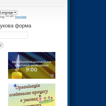
d by
Translate
укова форма