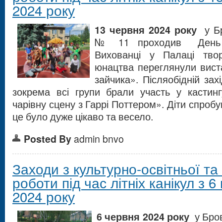
2024 року
13 червня 2024 року
у Бр
№ 11 проходив День т
Вихованці у Палаці тво
юнацтва переглянули вист
зайчика». Післяобідній зах
зокрема всі групи брали участь у кастин
чарівну сцену з Гаррі Поттером». Діти спробув
це було дуже цікаво та весело.
Posted By
admin bnvo
Заходи з культурно-освітньої та
роботи під час літніх канікул з 6
2024 року
6 червня 2024 року
у Бров