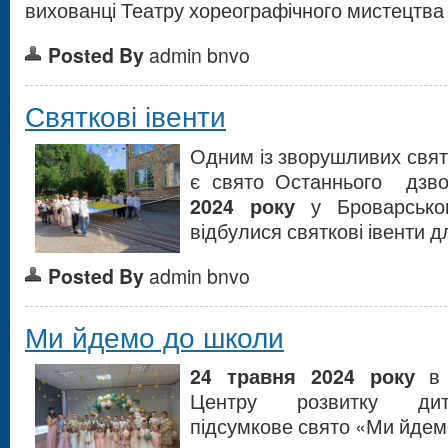
вихованці Театру хореографічного мистецтва
Posted By
admin bnvo
Святкові івенти
Одним із зворушливих свят
є свято Останнього дзв
2024 року
у Броварськ
відбулися святкові івенти дл
Posted By
admin bnvo
Ми йдемо до школи
24 травня
2024 року
в 
Центру розвитку дит
підсумкове свято «Ми йдем