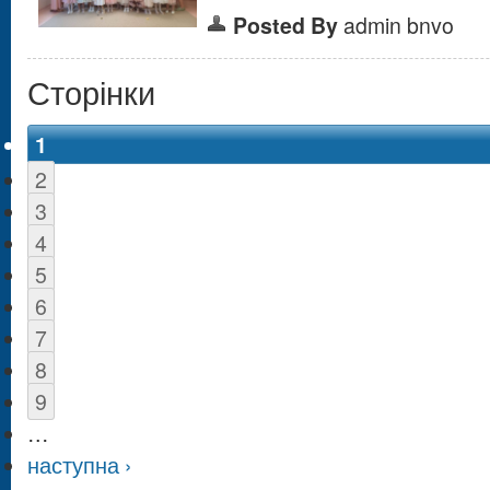
Posted By
admin bnvo
Сторінки
1
2
3
4
5
6
7
8
9
…
наступна ›