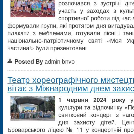
розпочався з зустрічі діт
участь у заходах з культ
спортивної роботи під час л
формували групи, які протягом дня вигадува
плакати з емблемами, готували пісні і танц
національно-патріотичному святі «Моя У
частина!» були презентовані.
Posted By
admin bnvo
Театр хореографічного мистецт
вітає з Міжнародним днем захис
1 червня 2024 року
у
культури та відпочинку «П
святковий концерт з наг
дня захисту дітей. Цент
Броварського ліцею № 11 у концертній про