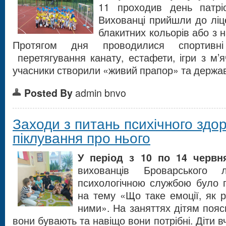
11 проходив день патріо
Вихованці прийшли до ліц
блакитних кольорів або з 
Протягом дня проводилися спортивні
перетягування канату, естафети, ігри з м
учасники створили «живий прапор» та держав
Posted By
admin bnvo
Заходи з питань психічного здо
піклування про нього
У період з 10 по 14 червн
вихованців Броварсько
психологічною службою було 
на тему «Що таке емоції, як р
ними». На заняттях дітям поясн
вони бувають та навіщо вони потрібні. Діти в