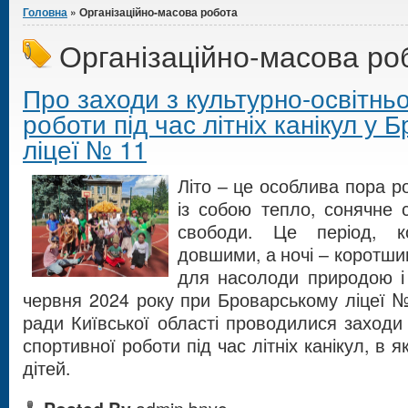
Головна
» Організаційно-масова робота
Організаційно-масова ро
Про заходи з культурно-освітньо
роботи під час літніх канікул у
ліцеї № 11
Літо – це особлива пора р
із собою тепло, сонячне с
свободи. Це період, к
довшими, а ночі – коротши
для насолоди природою і 
червня 2024 року при Броварському ліцеї №
ради Київської області проводилися заходи 
спортивної роботи під час літніх канікул, в 
дітей.