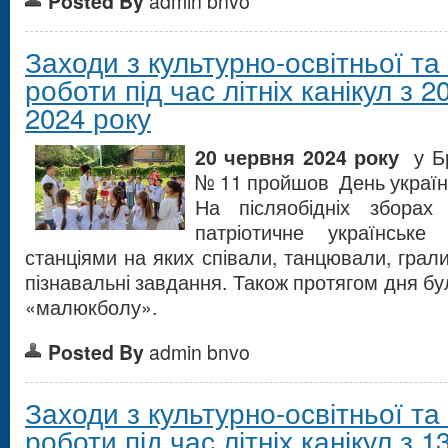
Posted By
admin bnvo
Заходи з культурно-освітньої та
роботи під час літніх канікул з 
2024 року
20 червня 2024 року
у Бр
№ 11 пройшов День українсь
На післяобідніх зборах
патріотичне українське
станціями на яких співали, танцювали, грали
пізнавальні завдання. Також протягом дня б
«малюкболу».
Posted By
admin bnvo
Заходи з культурно-освітньої та
роботи під час літніх канікул з 