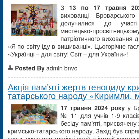
З
13 по 17 травня 20
вихованці Броварськ
долучилися до участ
мистецько-просвітницькому
патріотичного виховання ді
«Я по світу іду в вишиванці». Цьогорічне гас
«Українці – для світу! Світ – для України»!
Posted By
admin bnvo
Акція пам’яті жертв геноциду кр
татарського народу «Киримли, 
17 травня 2024 року
у Бр
№ 11 для учнів 1-9 класі
бесіду пам'яті, присвячен
кримсько-татарського народу. Захід був спр
знань учнів про трагічні події в історії крим