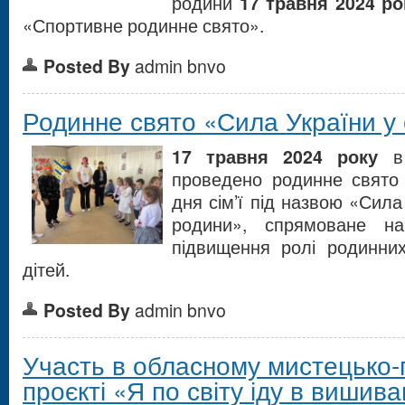
родини
17 травня 2024 ро
«Спортивне родинне свято».
Posted By
admin bnvo
Родинне свято «Сила України у 
17
травня 2024 року
в 
проведено родинне свято
дня сім’ї під назвою «Сила
родини», спрямоване н
підвищення ролі родинних
дітей.
Posted By
admin bnvo
Участь в обласному мистецько-
проєкті «Я по світу іду в вишива