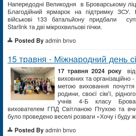
Напередодні Великодня в Броварському ліц
Благодійний ярмарок на підтримку ЗСУ. 
військові 133 батальйону придбали суп
Starlink та дві мікрохвильові пічки.
Posted By
admin bnvo
15 травня - Міжнародний день сі
17 травня 2024 року
відп
виховних та організаційно -
метою виховання почуття
родини, своєї сім’ї, рідно
учнів 4-Б класу Бров
вихователем ГПД Світланою Птухою та вчи
було проведено веселі розваги «Хочу і буду ж
Posted By
admin bnvo