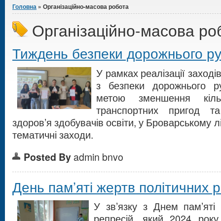
Головна
» Організаційно-масова робота
Організаційно-масова ро
Тиждень безпеки дорожнього ру
У рамках реалізації заходів
з безпеки дорожнього р
метою зменшення кільк
транспортних пригод т
здоров’я здобувачів освіти, у Броварському л
тематичні заходи.
Posted By
admin bnvo
День пам’яті жертв політичних 
У зв’язку з Днем пам’яті
репресій, який 2024 рок