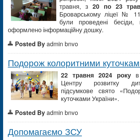
травня, з
20 по 23 тра
Броварському ліцеї № 11
були проведені бесіди, 
оформлено інформаційну дошку.
Posted By
admin bnvo
Подорож колоритними куточкам
22 травня
2024 року
в 
Центру розвитку дит
підсумкове свято «Подо
куточками України».
Posted By
admin bnvo
Допомагаємо ЗСУ