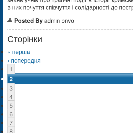
в них почуття співчуття і солідарності до пос
Posted By
admin bnvo
Сторінки
« перша
‹ попередня
1
2
3
4
5
6
7
8