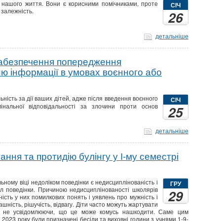
 нашого життя. Вони є корисними помічниками, проте
СІЧ
 залежність.
26
детальніше
забезпечення попередження
 інформації в умовах воєнного або
ьність за дії ваших дітей, адже після введення воєнного
СІЧ
інальної відповідальності за злочини проти основ
25
детальніше
ання та протидію булінгу у І-му семестрі
ному віці недоліком поведінки є недисциплінованість і
ГРУ
 поведінки. Причиною недисциплінованості школярів
29
ість у них помилкових понять і уявлень про мужність і
ашність, рішучість, відвагу. Діти часто можуть жартувати
 не усвідомлюючи, що це може комусь нашкодити. Саме цим
 2023 року були призначені бесіди та виховні години з учнями 1-9-