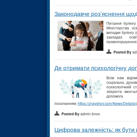
Законодавче роз’яснення щодо
Питання булінгу
Міністерства ос
випадки булінгу 
закладах осв
правопорушення
Posted By
ad
Де отримати психологічну до
Всім нам відом
соціальна, духов
психологічний с
зберегти ментал
допомог
посиланням:
https://znayshov.com/News/Detail
Posted By
admin bnvo
Цифрова залежність: як бути 