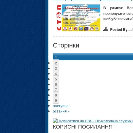
В рамках Всеу
пропонуємо озна
щоб убезпечити 
Posted By
ad
Сторінки
1
2
3
4
5
6
7
8
9
наступна ›
остання »
КОРИСНІ ПОСИЛАННЯ