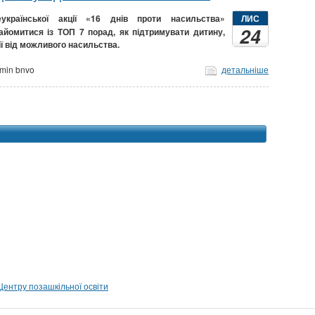
країнської акції «16 днів проти насильства»
ЛИС
24
йомитися із ТОП 7 порад, як підтримувати дитину,
її від можливого насильства.
min bnvo
детальніше