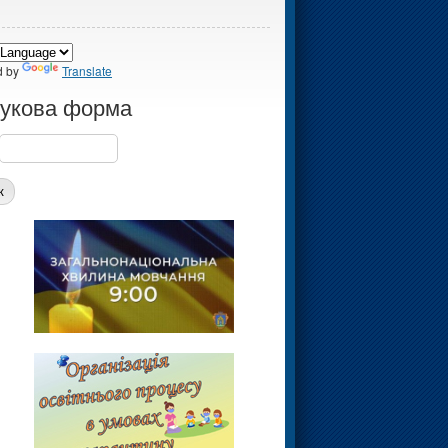
d by
Translate
укова форма