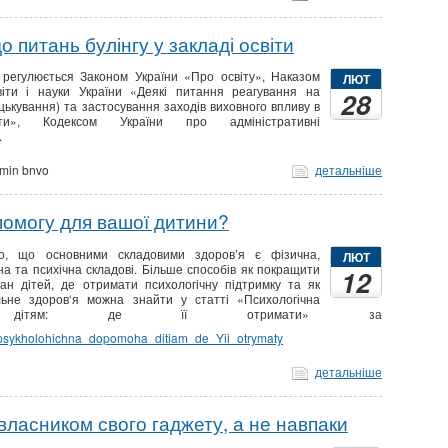
 питань булінгу у закладі освіти
 регулюється Законом України «Про освіту», Наказом
ЛЮТ
віти і науки України «Деякі питання реагування на
28
(цькування) та застосування заходів виховного впливу в
іти», Кодексом України про адміністративні
.
min bnvo
детальніше
помогу для вашої дитини?
о, що основними складовими здоров’я є фізична,
ЛЮТ
на та психічна складові. Більше способів як покращити
12
тан дітей, де отримати психологічну підтримку та як
ьне здоров‘я можна знайти у статті «Психологічна
а дітям: де її отримати» за
s/psykholohichna_dopomoha_ditiam_de_Yii_otrymaty
детальніше
власником свого гаджету, а не навпаки