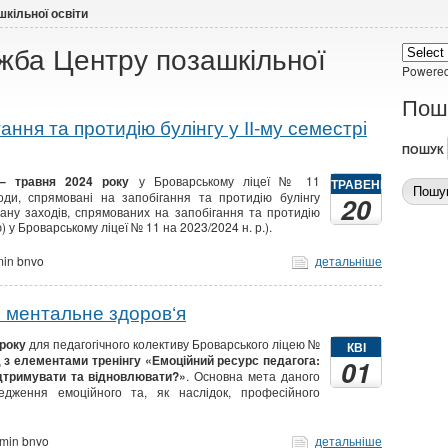
кільної освіти
жба Центру позашкільної
Powere
Пош
ання та протидію булінгу у ІІ-му семестрі
ПОШУК
 – травня 2024 року
у Броварському ліцеї № 11
ТРАВЕНЬ
ди, спрямовані на запобігання та протидію булінгу
20
лану заходів, спрямованих на запобігання та протидію
) у Броварському ліцеї № 11 на 2023/2024 н. р.).
in bnvo
детальніше
 ментальне здоров‘я
 року
для педагогічного колективу Броварського ліцею №
КВІ
д з елементами тренінгу «Емоційний ресурс педагога:
01
дтримувати та відновлювати?»
. Основна мета даного
едження емоційного та, як наслідок, професійного
min bnvo
детальніше