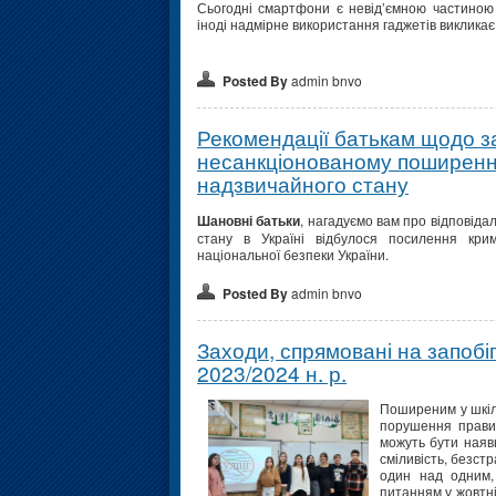
Сьогодні смартфони є невід’ємною частиною
іноді надмірне використання гаджетів викликає
Posted By
admin bnvo
Рекомендації батькам щодо 
несанкціонованому поширенню
надзвичайного стану
Шановні батьки
, нагадуємо вам про відповідал
стану в Україні відбулося посилення крим
національної безпеки України.
Posted By
admin bnvo
Заходи, спрямовані на запобіг
2023/2024 н. р.
Поширеним у шкіль
порушення правил
можуть бути наявн
сміливість, безстр
один над одним,
питанням у жовтні