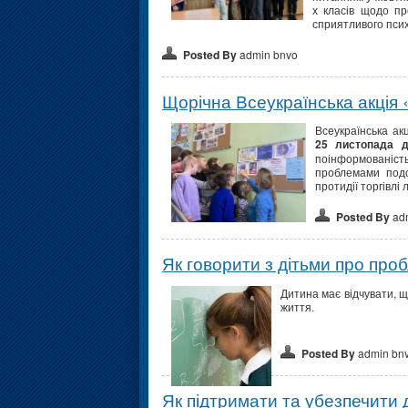
х класів щодо пр
сприятливого психо
Posted By
admin bnvo
Щорічна Всеукраїнська акція 
Всеукраїнська ак
25 листопада д
поінформованіст
проблемами подо
протидії торгівлі
Posted By
ad
Як говорити з дітьми про проб
Дитина має відчувати, щ
життя.
Posted By
admin bn
Як підтримати та убезпечити