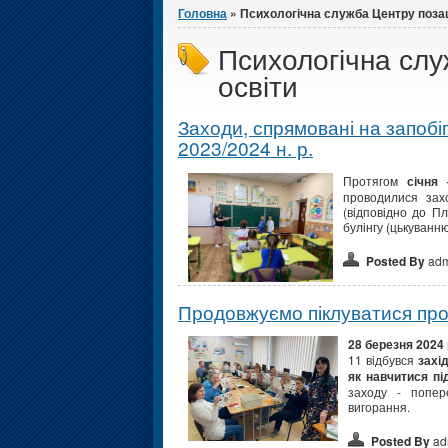
Головна
» Психологічна служба Центру позаш
Психологічна слу
освіти
Заходи, спрямовані на запобіг
2023/2024 н. р.
Протягом
січня
проводилися захо
(відповідно до П
булінгу (цькуванню
Posted By
adm
Продовжуємо піклуватися про
28 березня 2024
11 відбувся
захі
як навчитися пі
заходу - попер
вигорання.
Posted By
ad