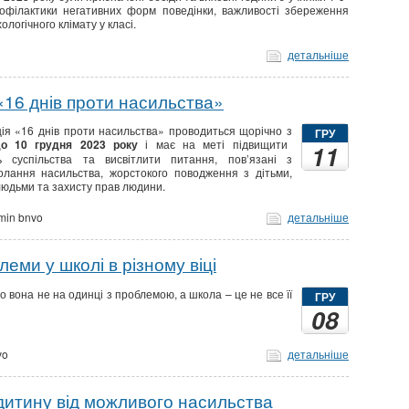
офілактики негативних форм поведінки, важливості збереження
логічного клімату у класі.
детальніше
«16 днів проти насильства»
ція «16 днів проти насильства» проводиться щорічно з
ГРУ
о 10 грудня 2023 року
і має на меті підвищити
11
ь суспільства та висвітлити питання, пов’язані з
лання насильства, жорстокого поводження з дітьми,
 людьми та захисту прав людини.
min bnvo
детальніше
леми у школі в різному віці
о вона не на одинці з проблемою, а школа – це не все її
ГРУ
08
vo
детальніше
 дитину від можливого насильства