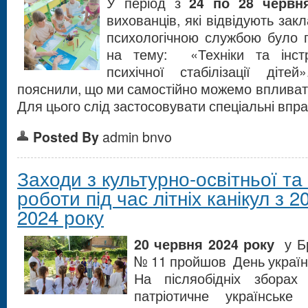
У період з
24 по 28 червн
вихованців, які відвідують закл
психологічною службою було 
на тему: «Техніки та інст
психічної стабілізації діт
пояснили, що ми самостійно можемо впливати
Для цього слід застосовувати спеціальні впра
Posted By
admin bnvo
Заходи з культурно-освітньої та
роботи під час літніх канікул з 
2024 року
20 червня 2024 року
у Бр
№ 11 пройшов День українсь
На післяобідніх зборах
патріотичне українське