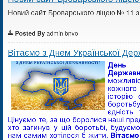
Новий сайт Броварського ліцею № 11 
Posted By
admin bnvo
Вітаємо з Днем Української Дер
День У
Держа
можли
кожного
історію 
боротьб
єдність
Цінуємо те, за що боролися наші пред
хто загинув у цій боротьбі, будуєм
нам самим хотілося б жити.
Вітаємо