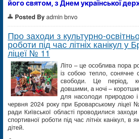
його святом, з Днем української дер
Posted By
admin bnvo
Про заходи з культурно-освітньо
роботи під час літніх канікул у
ліцеї № 11
Літо – це особлива пора р
із собою тепло, сонячне с
свободи. Це період, к
довшими, а ночі – коротши
для насолоди природою і 
червня 2024 року при Броварському ліцеї №
ради Київської області проводилися заходи 
спортивної роботи під час літніх канікул, в 
дітей.