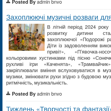
Posted By
admin bnvo
Захоплюючі музичні розваги дл
В літній період 2024 року
розвитку дитини ста
захоплюючої «Подорожі р
Діти із задоволенням вико
привіт», «П’явочка-но
кольоровими хустинками під пісню «Сонечк
рухливі ігри «Каченята», «Трамвайчи
закріплювали вміння вслуховуватися в муз
музики, змінювати рухи згідно з будовою му
ритмічність, музикальність.
Posted By
admin bnvo
Тиждень «Творчості та фантазії