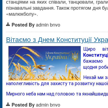
станціями на яких співали, танцювали, грали
пізнавальні завдання. Також протягом дня б
«малюкболу».
Posted By
admin bnvo
Вітаємо з Днем Конституції Укра
Щиро в
Конституц
бажаємо 
щодня роби
Нехай ми 
наполегливість для захисту та розвитку нашої 
Мирного неба нам над головою та якнайшвидш
Posted By
admin bnvo