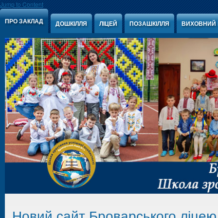
Jump to Content
ПРО ЗАКЛАД
ДОШКІЛЛЯ
ЛІЦЕЙ
ПОЗАШКІЛЛЯ
ВИХОВНИЙ 
Новий сайт Броварського ліце