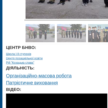
ЦЕНТР БНВО:
Школа І-ІІ ступенів
Центр позашкільної освіти
Рій "Козацька слава"
ДІЯЛЬНІСТЬ:
Організаційно-масова робота
Патріотичне виховання
ВІДЕО: