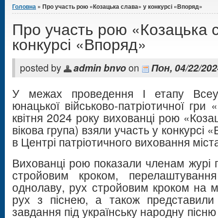
Головна
» Про участь рою «Козацька слава» у конкурсі «Впоряд»
Про участь рою «Козацька 
конкурсі «Впоряд»
posted by
admin bnvo
on
Пон, 04/22/202
У межах проведення І етапу Всеу
юнацької військово-патріотичної гри 
квітня 2024 року вихованці рою «Коза
вікова група) взяли участь у конкурсі 
в Центрі патріотичного виховання міст
Вихованці рою показали членам журі 
стройовим кроком, перелаштува
однолаву, рух стройовим кроком на мі
рух з піснею, а також представили
завдання під українську народну пісню