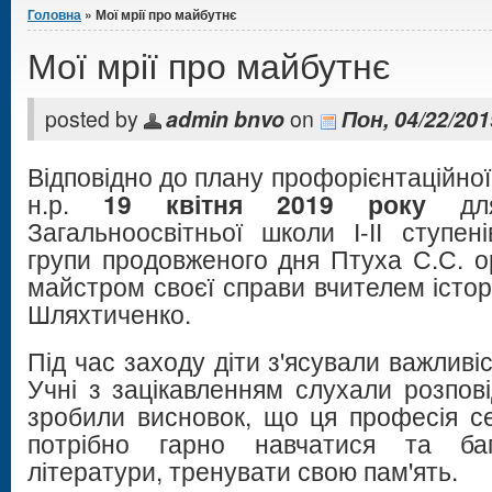
Головна
» Мої мрії про майбутнє
Мої мрії про майбутнє
posted by
admin bnvo
on
Пон, 04/22/201
Відповідно до плану профорієнтаційно
н.р.
19 квітня 2019 року
для
Загальноосвітньої школи І-ІІ ступе
групи продовженого дня Птуха С.С. ор
майстром своєї справи вчителем істор
Шляхтиченко.
Під час заходу діти з'ясували важливіс
Учні з зацікавленням слухали розпові
зробили висновок, що ця професія се
потрібно гарно навчатися та баг
літератури, тренувати свою пам'ять.