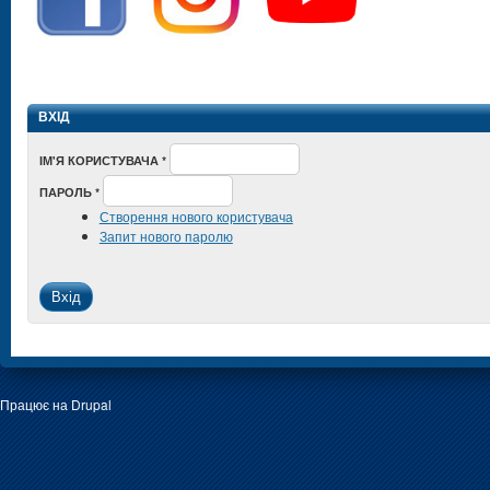
ВХІД
ІМ'Я КОРИСТУВАЧА
*
ПАРОЛЬ
*
Створення нового користувача
Запит нового паролю
Працює на
Drupal