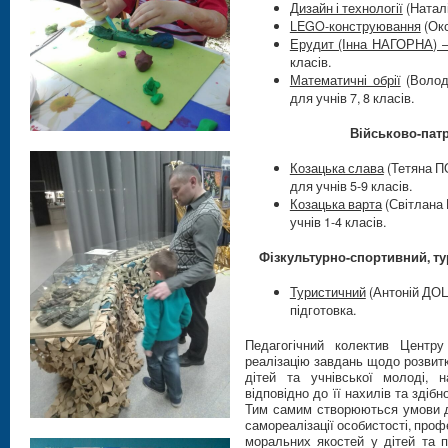
Дизайн і технології
(Наталі
LEGO-конструювання
(Окс
Ерудит (Інна НАГОРНА) 
класів.
Математичні обрії
(Волод
для учнів 7, 8 класів.
Військово-пат
Козацька слава
(Тетяна П
для учнів 5-9 класів.
Козацька варта
(Світлана
учнів 1-4 класів.
Фізкультурно-спортивний, т
Туристичний
(Антоній ДОЦ
підготовка.
Педагогічний колектив Центру
реалізацію завдань щодо розвит
дітей та учнівської молоді, 
відповідно до її нахилів та здіб
Тим самим створюються умови д
самореалізації особистості, проф
моральних якостей у дітей та пі