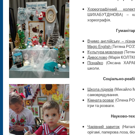
Хореографічний коле
ШИХАБУТДІНОВА) – кл
хореографія.
Гуманіта
Вчимо англійську – пізна
Magic English
(Тетяна РО
Культура мовлення
(Тетя
Дивослово
(Марія КОЛТКО
Пізнайко
(Оксана ХАРАБ
школи.
Соціально-реабі
Школа лідерів
(Михайло М
самоврядування.
Кімната розваг
(Олена РОМ
ігри та розваги.
Науково-тех
Чарівний завиток
(Наталі
орігамі, паперова лоза, бі