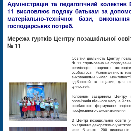
Адміністрація та педагогічний колектив
11 висловлює подяку батькам за допомо
матеріально-технічної бази, виконанн
господарських потреб.
Мережа гуртків Центру позашкільної осв
№ 11
Освітня діяльність Центру поза
№ 11 спрямована на формування 
реалізацію творчого потенціа
особистості. Різноманітність н
вихованцями чималі можливості
здібностей та ініціатив, для 
цінностей.
Головним завданням Центру п
організація вільного часу, а й с
особистості, формування націон
професійного самовизначення.
В Центрі позашкільної освіти 
об’єднання декоративно-ужитковог
яких близько 1200 вихованців