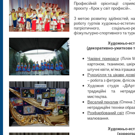
Професійній орієнтації сприя
проєкту «Крок у світ професій».
З метою розвитку здібностей, на
роботу гуртків художньо-естетичн
патріотичного, соціально-ре
фізкультурно-спортивного та тур
Художньо-ест
(декоративно-ужиткове 
Чарівні прикраси
(Лілія 
картоном, тканиною, шкір
штучні квіти, м’яка іграшка
Рукоділля та цікаве доз
– робота з фетром, флісом
Художня студія «ДіА
традиційні та нетради
мистецтва.
Веселий пензлик
(Олена З
нетрадиційні техніки обра
Розфарбований світ
(Олен
малювання.
Художньо-ест
(хореогр