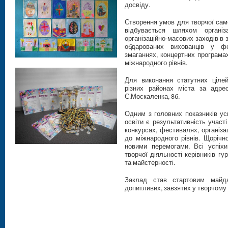
досвіду.
Створення умов для творчої сам
відбувається шляхом організ
організаційно-масових заходів в з
обдарованих вихованців у фес
змаганнях, концертних програмах
міжнародного рівнів.
Для виконання статутних ціле
різних районах міста за адрес
С.Москаленка, 8б.
Одним з головних показників ус
освіти є результативність участі
конкурсах, фестивалях, організа
до міжнародного рівнів. Щоріч
новими перемогами. Всі успіхи
творчої діяльності керівників гур
та майстерності.
Заклад став стартовим майда
допитливих, завзятих у творчому 