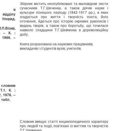
Збірник містить неопубліковані та маловідомі листи
сучасників Т.Г.Шеченка, а також діячів науки і
нко в
культури пізнішого періоду (1842-1917 рр.), в яких
відділу
згадується про життя і творчість поета, його
Упоряд.
оточення, йдеться про історію окремих рукописів і
видань творів, а також про боротьбу, що точилася
.П.Візир,
навколо спадщини Т.Г.Шевченка в дореволюційну
. – К. :
добу.
 1966. –
Книга розрахована на наукових працівників,
викладачів і студентів вузів, учителів.
 словник
.1. К. :
 1978. –
1 табл.
Словник вміщує статті енциклопедичного характеру
про людей та події, пов’язані із життям та творчістю
Т.Г.Шевченка.