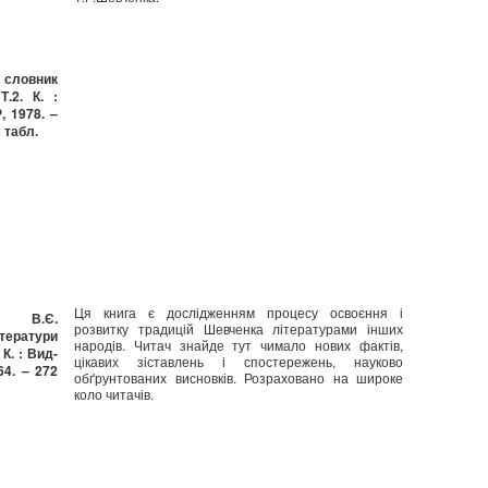
 словник
.2. К. :
 1978. –
2 табл.
Ця книга є дослідженням процесу освоєння і
й В.Є.
розвитку традицій Шевченка літературами інших
тератури
народів. Читач знайде тут чимало нових фактів,
К. : Вид-
цікавих зіставлень і спостережень, науково
4. – 272
обґрунтованих висновків. Розраховано на широке
коло читачів.