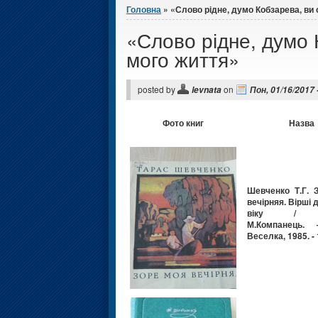
Головна
» «Слово рідне, думо Кобзарева, ви 
«Слово рідне, думо 
мого життя»
posted by
on
levnata
Пон, 01/16/2017 
Фото книг
Назва
Шевченко Т.Г. 
вечірняя. Вірші 
віку / Х
М.Компанець.
Веселка, 1985. - 