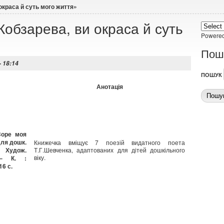
окраса й суть мого життя»
Кобзарева, ви окраса й суть
Powere
Пош
- 18:14
ПОШУК
Анотація
Зоре моя
для дошк.
Книжечка вміщує 7 поезій видатного поета
удож.
Т.Г.Шевченка, адаптованих для дітей дошкільного
віку.
 – К. :
16 с.