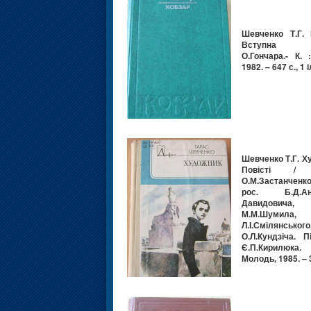
Шевченко Т.Г. 
Вступна с
О.Гончара.- К. 
1982. – 647 с., 1 і
Шевченко Т.Г. Х
Повісті / 
О.М.Застанченк
рос. Б.Д.Ант
Давидовича,
М.М.Шумила,
Л.І.Смілянського
О.Л.Кундзіча. П
Є.П.Кирилюка.
Молодь, 1985. – 