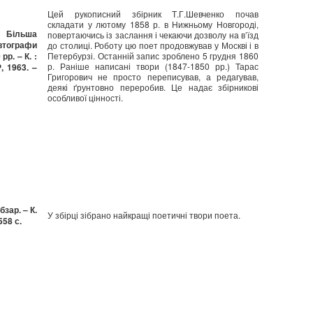
Цей рукописний збірник Т.Г.Шевченко почав
складати у лютому 1858 р. в Нижньому Новгороді,
 Більша
повертаючись із заслання і чекаючи дозволу на в’їзд
ографи
до столиці. Роботу цю поет продовжував у Москві і в
рр. – К. :
Петербурзі. Останній запис зроблено 5 грудня 1860
р. Раніше написані твори (1847-1850 рр.) Тарас
 1963. –
Григорович не просто переписував, а редагував,
деякі ґрунтовно переробив. Це надає збірникові
особливої цінності.
бзар. – К.
У збірці зібрано найкращі поетичні твори поета.
558 с.