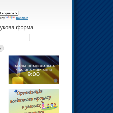
d by
Translate
укова форма