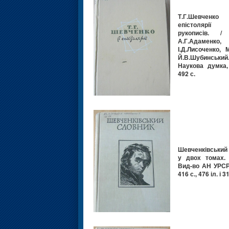
Т.Г.Шевче
епістолярії 
рукописів. / 
А.Г.Адаменко,
І.Д.Лисоченко, М
Й.В.Шубинський
Наукова думка,
492 с.
Шевченківський
у двох томах. Т
Вид-во АН УРСР,
416 с., 476 іл. і 3