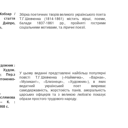
Кобзар /
Збірка поетичних творів великого українського поета
таття
Т.Г.Шевченка (1814-1861) містить вірші, поеми,
: Дніпро,
балади 1837-1861 рр., пройняті гострими
соціальними мотивами, та ліричні поезії.
л.
удожник :
Худож.
У цьому виданні представлені найбільш популярні
о; Пер.з
повісті Т.Г.Шевченка («Наймичка», «Варнак»,
оненко-
«Музикант», «Близнеци», «Художник»), в яких
видатний український поет викриває
самодержавність, жорстокість панів, аморальність
,
царських офіцерів та з великою любов’ю показує
іслямова
образи простого трудового народу.
 – К. :
368 с.