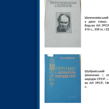
Шевченківський
у двох томах. Т
Вид-во АН УРСР,
410 с., 339 іл. і 3
Шубравськи
Шевченко і лі
народів СРСР. – 
во АН УРСР, 196
с.